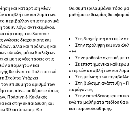
οίηση και κατάρτιση νέων
Θα συμπεριλαμβάνει τόσο μαθ
εών αποβλήτων και λυμάτων.
μαθήματα θεωρίας θα αφορού
 το περιβάλλον επιστημονικά
 του εν λόγω αντικειμένου.
ν κατάρτισης του Summer
Στη διαχείριση αστικών 
ς γνώσεις διαχείρισης και
Στην πρόληψη και ανακύκ
άτων, αλλά και πρόληψη και
+++
μων υλικών, μέσω διαλέξεων
Σε νομοθεσία σχετική με 
κά με τις νέες τάσεις στις
Σε επιστημονικά καθιερωμέ
ρεών αποβλήτων και
στερεών αποβλήτων και λυμ
ής θα είναι το Πολιτιστικό
Στη μείωση των περιβαλλ
τη Στούπα. Υπάρχει
Στη βιώσιμη ανάπτυξη – Πε
ι τον επιθυμητό αριθμό των
παράγοντες
τάρτιση πάνω σε θέματα όπως
Στην εκπαίδευση και επικ
ων, Πράσινη & Κυκλικής
ενώ τα μαθήματα πεδίου θα 
ια και στην εκπαίδευση και
και παρακολούθησης.
έσω 3D εκτύπωσης. Θα