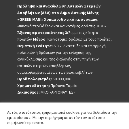
Πρόληψη και Ανακύκλωση Αστικών Στερεών
Αποβλήτων (ΑΣΑ) στο Δήμο Δυτικής Μάνης
«GREEN MANI»
Χρηματοδοτικό πρόγραμμα
:
«Φυσικό περιβάλλον και Καινοτόμες Δράσεις 2020»
Άξονας προτεραιότητας 3:
Συμμετοχικότητα
πολιτών
Μέτρο:
Καινοτόμες δράσεις με τους πολίτες,
Θεματική Ενότητα:
Α.3.2. Ανάπτυξη και εφαρμογή
πολιτικών ή δράσεων για την ενίσχυση της
ανακύκλωσης και της διαλογής στην πηγή των
αστικών στερεών αποβλήτων,
συμπεριλαμβανομένων των βιοαποβλήτων
Προϋπολογισμός:
50.000,00€
Χρηματοδότηση:
Πράσινο Ταμείο
Δικαιούχος:
ΜΚΟ «ΑΡΓΟΝΑΥΤΕΣ»
Αυτός ο ιστότοπος χρησιμοποιεί cookies για να βελτιώσει την
εμπειρία σας. Με την περιήγηση σε αυτόν τον ιστότοπο
συμφωνείτε με αυτό.
2020 | All rights reserved - Πράσινη Μάνη. Powered by